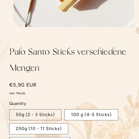
Medien 1 in Modal öffnen
Palo Santo Sticks verschiedene
Mengen
Normaler Preis
€5,90 EUR
inkl. MwSt.
Quantity
50g (2 - 3 Sticks)
100 g (4-5 Sticks)
250g (10 - 11 Sticks)