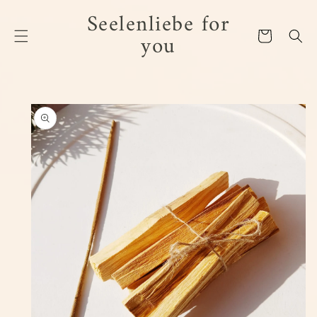
Seelenliebe for
REKT ZUM INHALT
you
Warenkorb
TINFORMATIONEN SPRINGEN